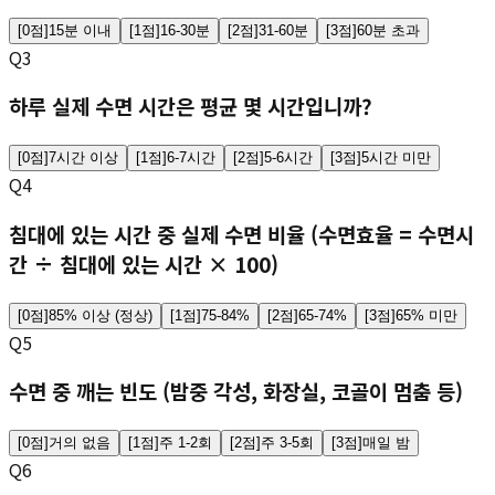
[
0
점]
15분 이내
[
1
점]
16-30분
[
2
점]
31-60분
[
3
점]
60분 초과
Q
3
하루 실제 수면 시간은 평균 몇 시간입니까?
[
0
점]
7시간 이상
[
1
점]
6-7시간
[
2
점]
5-6시간
[
3
점]
5시간 미만
Q
4
침대에 있는 시간 중 실제 수면 비율 (수면효율 = 수면시
간 ÷ 침대에 있는 시간 × 100)
[
0
점]
85% 이상 (정상)
[
1
점]
75-84%
[
2
점]
65-74%
[
3
점]
65% 미만
Q
5
수면 중 깨는 빈도 (밤중 각성, 화장실, 코골이 멈춤 등)
[
0
점]
거의 없음
[
1
점]
주 1-2회
[
2
점]
주 3-5회
[
3
점]
매일 밤
Q
6