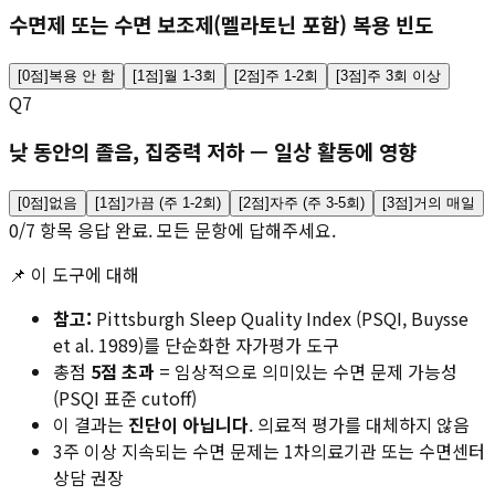
수면제 또는 수면 보조제(멜라토닌 포함) 복용 빈도
[
0
점]
복용 안 함
[
1
점]
월 1-3회
[
2
점]
주 1-2회
[
3
점]
주 3회 이상
Q
7
낮 동안의 졸음, 집중력 저하 — 일상 활동에 영향
[
0
점]
없음
[
1
점]
가끔 (주 1-2회)
[
2
점]
자주 (주 3-5회)
[
3
점]
거의 매일
0
/
7
항목 응답 완료. 모든 문항에 답해주세요.
📌 이 도구에 대해
참고:
Pittsburgh Sleep Quality Index (PSQI, Buysse
et al. 1989)를 단순화한 자가평가 도구
총점
5점 초과
= 임상적으로 의미있는 수면 문제 가능성
(PSQI 표준 cutoff)
이 결과는
진단이 아닙니다
. 의료적 평가를 대체하지 않음
3주 이상 지속되는 수면 문제는 1차의료기관 또는 수면센터
상담 권장