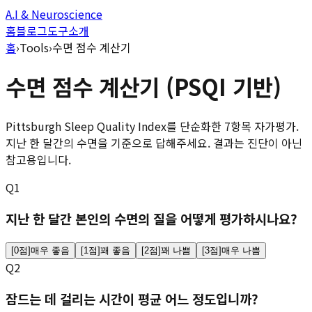
A.I & Neuroscience
홈
블로그
도구
소개
홈
›
Tools
›
수면 점수 계산기
수면 점수 계산기 (PSQI 기반)
Pittsburgh Sleep Quality Index를 단순화한 7항목 자가평가.
지난 한 달간의 수면을 기준으로 답해주세요. 결과는 진단이 아닌
참고용입니다.
Q
1
지난 한 달간 본인의 수면의 질을 어떻게 평가하시나요?
[
0
점]
매우 좋음
[
1
점]
꽤 좋음
[
2
점]
꽤 나쁨
[
3
점]
매우 나쁨
Q
2
잠드는 데 걸리는 시간이 평균 어느 정도입니까?