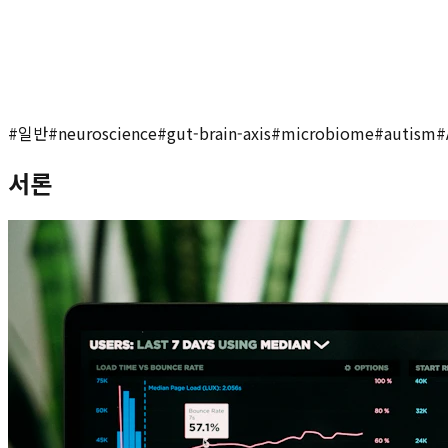
#
일반
#
neuroscience
#
gut-brain-axis
#
microbiome
#
autism
#
서론