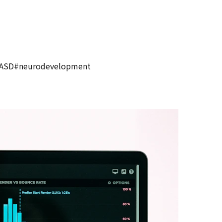
ASD
#
neurodevelopment